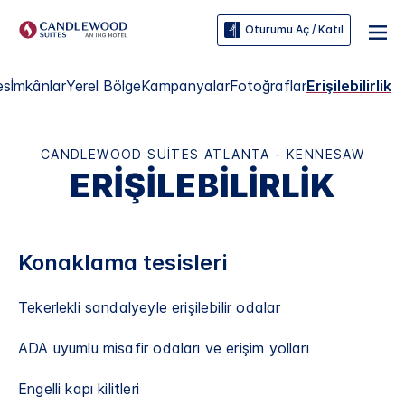
Oturumu Aç / Katıl
es
İmkânlar
Yerel Bölge
Kampanyalar
Fotoğraflar
Erişilebilirlik
CANDLEWOOD SUITES
ATLANTA - KENNESAW
ERIŞILEBILIRLIK
Konaklama tesisleri
Tekerlekli sandalyeyle erişilebilir odalar
ADA uyumlu misafir odaları ve erişim yolları
Engelli kapı kilitleri