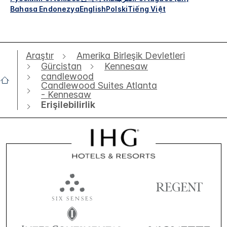
Bahasa Endonezya
English
Polski
Tiếng Việt
Araştır
Amerika Birleşik Devletleri
Gürcistan
Kennesaw
candlewood
Candlewood Suites Atlanta
- Kennesaw
Erişilebilirlik