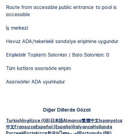
Route from accessible public entrance to pool is
accessible
İş merkezi
Havuz ADA/tekerlekli sandalye erişimine uygundur​
Erişilebilir Toplantı Salonları / Balo Salonları: 0
Tüm katlara asansörle erişim
Asansörler ADA uyumludur
Diğer Dillerde Gözat
Turkish
İngilizce (GB)
日本語
Almanca
繁體中文
İspanyolca
中文
Fransızca
Español (España)
İtalyanca
Hollanda
Русский
Portekizce
한국어
ไทย
العربية
Português (BR)