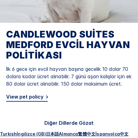
CANDLEWOOD SUITES
MEDFORD
EVCIL HAYVAN
POLITIKASI
İlk 6 gece için evcil hayvan başına gecelik 10 dolar 70
dolara kadar ücret alınabilir. 7 günü aşan kalışlar için ek
80 dolar ücret alınabilir. 150 dolar maksimum ücret.
View pet policy
Diğer Dillerde Gözat
Turkish
İngilizce (GB)
日本語
Almanca
繁體中文
İspanyolca
中文