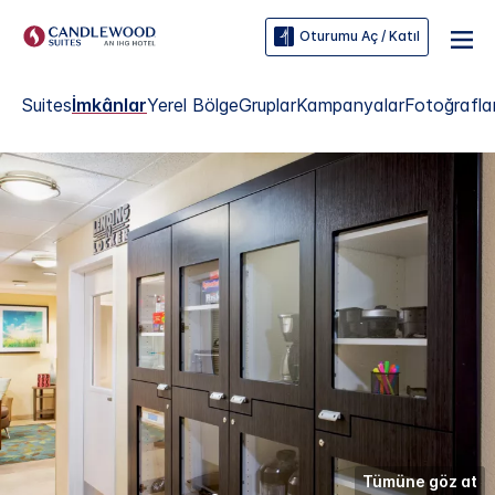
Oturumu Aç / Katıl
Suites
İmkânlar
Yerel Bölge
Gruplar
Kampanyalar
Fotoğrafla
Tümüne göz at