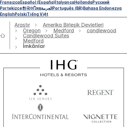
Fransızca
Español (España)
İtalyanca
Hollanda
Русский
Portekizce
한국어
ไทย
العربية
Português (BR)
Bahasa Endonezya
English
Polski
Tiếng Việt
Araştır
Amerika Birleşik Devletleri
Oregon
Medford
candlewood
Candlewood Suites
Medford
İmkânlar