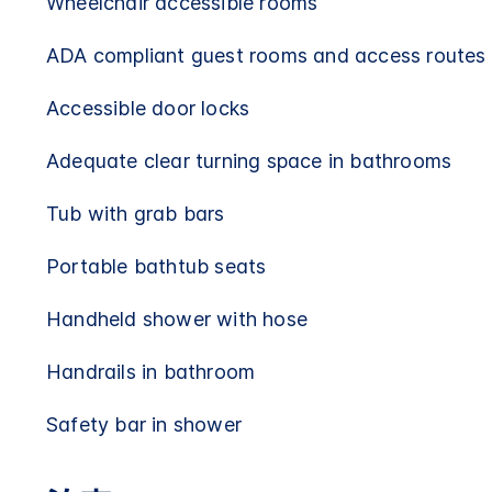
Wheelchair accessible rooms
ADA compliant guest rooms and access routes
Accessible door locks
Adequate clear turning space in bathrooms
Tub with grab bars
Portable bathtub seats
Handheld shower with hose
Handrails in bathroom
Safety bar in shower