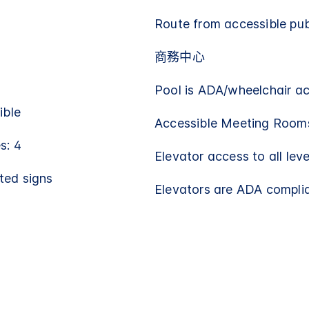
Route from accessible publ
商務中心
Pool is ADA/wheelchair ac
ible
Accessible Meeting Rooms
s: 4
Elevator access to all leve
ted signs
Elevators are ADA compli