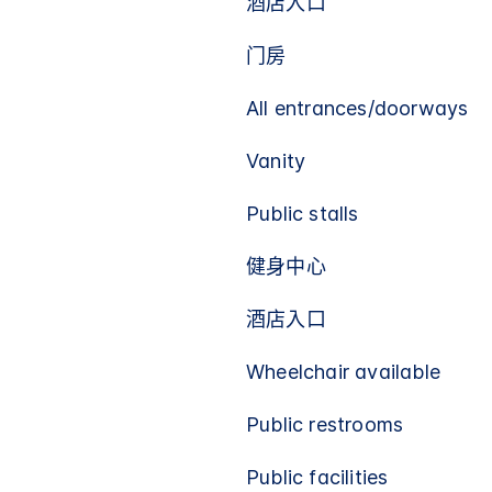
酒店入口
门房
All entrances/doorways
Vanity
Public stalls
健身中心
酒店入口
Wheelchair available
Public restrooms
Public facilities