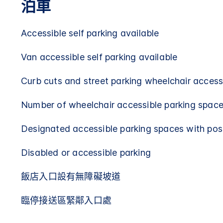
泊車
Accessible self parking available
Van accessible self parking available
Curb cuts and street parking wheelchair access
Number of wheelchair accessible parking space
Designated accessible parking spaces with pos
Disabled or accessible parking
飯店入口設有無障礙坡道
臨停接送區緊鄰入口處