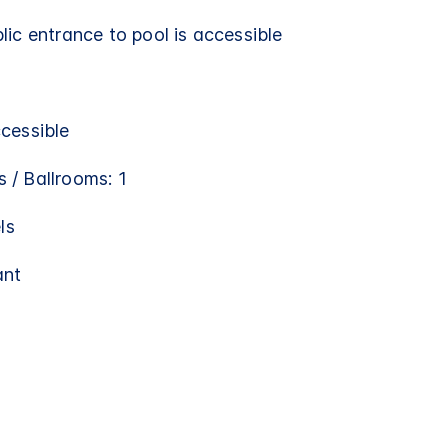
ic entrance to pool is accessible
cessible​
 / Ballrooms: 1
ls
ant