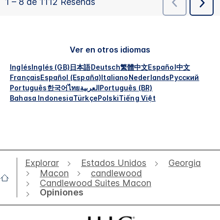
Ver en otros idiomas
Inglés
Inglés (GB)
日本語
Deutsch
繁體中文
Español
中文
Français
Español (España)
Italiano
Nederlands
Русский
Português
한국어
ไทย
العربية
Português (BR)
Bahasa Indonesia
Türkçe
Polski
Tiếng Việt
Explorar
Estados Unidos
Georgia
Macon
candlewood
Candlewood Suites Macon
Opiniones