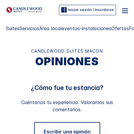
Iniciar sesión / Inscribirse
Suites
Servicios
Área local
eventos-instalaciones
Ofertas
F
CANDLEWOOD SUITES
MACON
OPINIONES
¿Cómo fue tu estancia?
Cuéntanos tu experiencia. Valoramos sus
comentarios.
Escribir una opinión