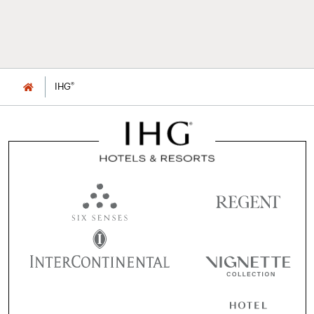
®
IHG