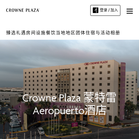
登录 / 加入
臻选礼遇
房间
设施
餐饮
当地地区
团体住宿与活动
相册
Crowne Plaza
蒙特雷
Aeropuerto酒店