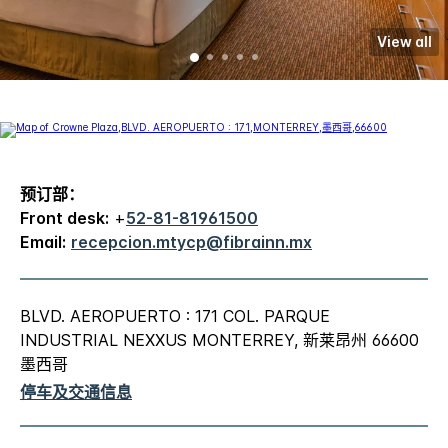
View all
预订部：
Front desk:
+
52-81-81961500
Email:
recepcion.mtycp@fibrainn.mx
BLVD. AEROPUERTO : 171 COL. PARQUE
INDUSTRIAL NEXXUS MONTERREY, 新莱昂州 66600
墨西哥
停车及交通信息