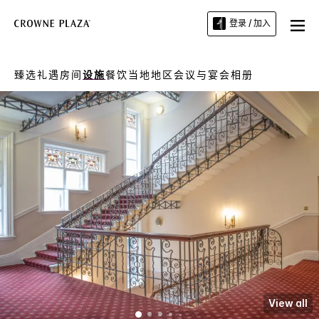
登录 / 加入
臻选礼遇
房间
设施
餐饮
当地地区
会议与宴会
相册
View all