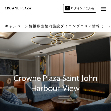
ログイン / ご入会
キャンペーン情報
客室
館内施設
ダイニング
エリア情報
ミー
Crowne Plaza
Saint John
Harbour View