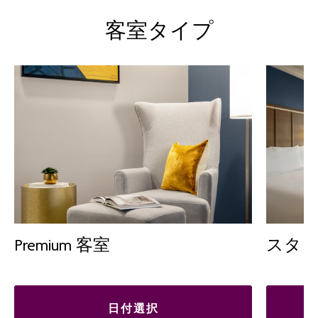
客室タイプ
Premium 客室
スタ
日付選択