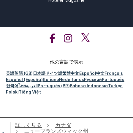
Hoteler Magazine
他の言語で表示
英語
英語 (GB)
日本語
ドイツ語
繁體中文
Español
中文
Français
Español (España)
Italiano
Nederlands
Русский
Português
한국어
ไทย
العربية
Português (BR)
Bahasa Indonesia
Türkçe
Polski
Tiếng Việt
詳しく見る
カナダ
ニューブランズウィック州