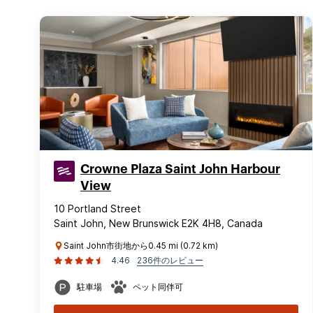
Crowne Plaza Saint John Harbour
View
10 Portland Street
Saint John, New Brunswick E2K 4H8, Canada
Saint John市街地から0.45 mi (0.72 km)
4.46
236件のレビュー
駐車場
ペット同伴可