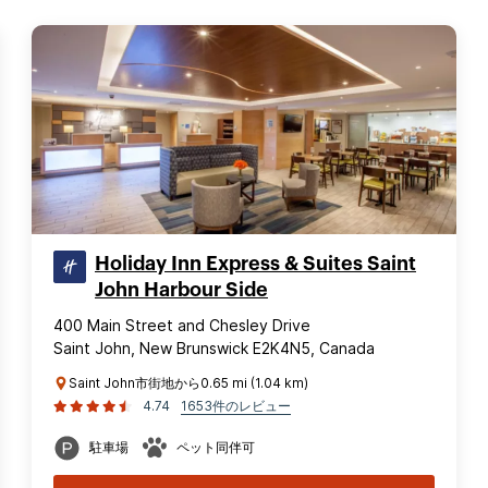
Holiday Inn Express & Suites Saint
John Harbour Side
400 Main Street and Chesley Drive
Saint John, New Brunswick E2K4N5, Canada
Saint John市街地から0.65 mi (1.04 km)
4.74
1653件のレビュー
駐車場
ペット同伴可