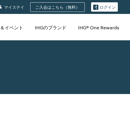
ご入会はこちら（無料）
マイステイ
ログイン
＆イベント
IHGのブランド
IHG® One Rewards