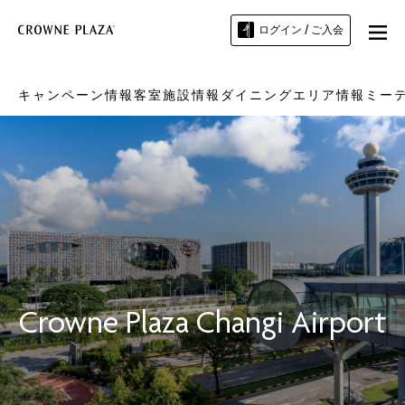
ログイン / ご入会
キャンペーン情報
客室
施設情報
ダイニング
エリア情報
ミー
Crowne Plaza
Changi Airport