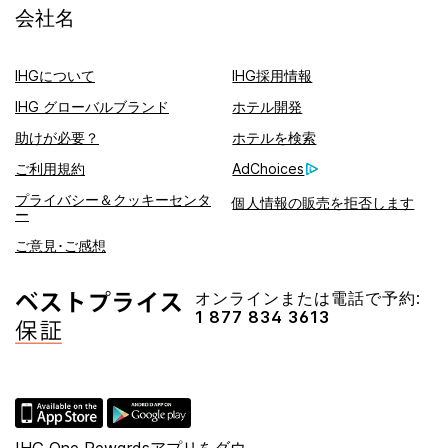
会社名
IHGについて
IHG採用情報
IHG グローバルブランド
ホテル開発
助けが必要？
ホテルを検索
ご利用規約
AdChoices
プライバシー＆クッキーセンタ
個人情報の販売を拒否します
ー
ご意見･ご感想
オンラインまたは電話で予約:
1 877 834 3613
IHG One Rewardsアプリをダウ