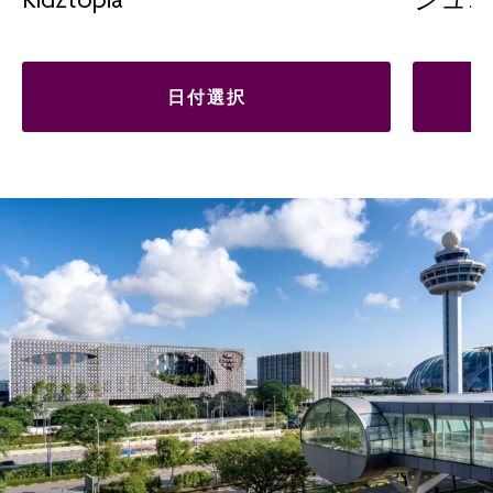
Kidztopia
ジュニ
日付選択