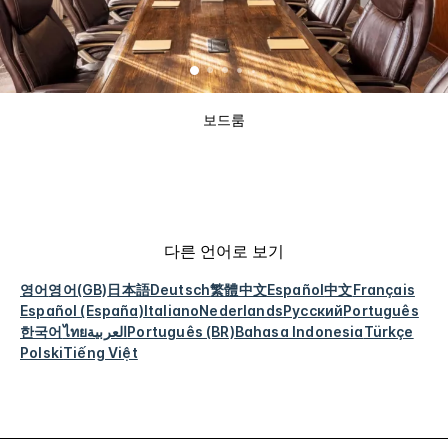
보드룸
다른 언어로 보기
영어
영어(GB)
日本語
Deutsch
繁體中文
Español
中文
Français
Español (España)
Italiano
Nederlands
Русский
Português
한국어
ไทย
العربية
Português (BR)
Bahasa Indonesia
Türkçe
Polski
Tiếng Việt