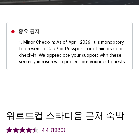
중요 공지
1. Minor Check-in: As of April, 2026, it is mandatory
to present a CURP or Passport for all minors upon
check-in. We appreciate your support with these
security measures to protect our youngest guests.
워르드컵 스타디움 근처 숙박
4.4
(1980)