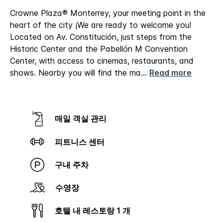
Crowne Plaza® Monterrey, your meeting point in the
heart of the city
¡We are ready to welcome you!
Located on Av. Constitución, just steps from the
Historic Center and the Pabellón M Convention
Center, with access to cinemas, restaurants, and
shows. Nearby you will find the ma
...
Read more
매일 객실 관리
피트니스 센터
구내 주차
수영장
호텔 내 레스토랑 1 개