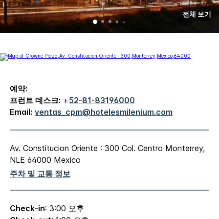
전체 보기
예약:
프런트 데스크:
+
52-81-83196000
Email:
ventas_cpm@hotelesmilenium.com
Av. Constitucion Oriente : 300
Col. Centro
Monterrey
,
NLE
64000
Mexico
주차 및 교통 정보
Check-in
: 3:00 오후