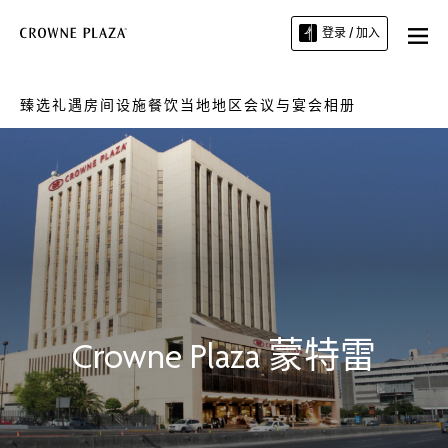
登录 / 加入
臻选礼遇
房间
设施
餐饮
当地地区
会议与宴会
相册
Crowne Plaza
蒙特雷