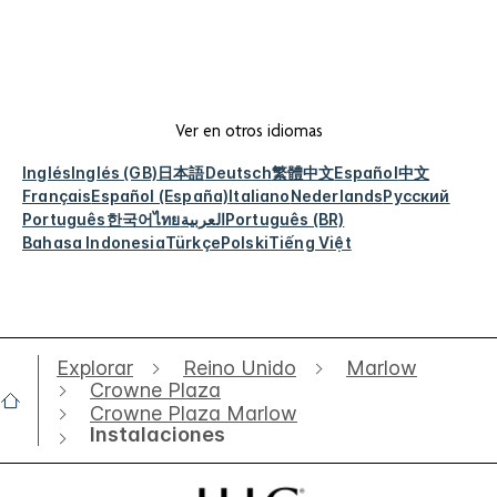
Ver en otros idiomas
Inglés
Inglés (GB)
日本語
Deutsch
繁體中文
Español
中文
Français
Español (España)
Italiano
Nederlands
Русский
Português
한국어
ไทย
العربية
Português (BR)
Bahasa Indonesia
Türkçe
Polski
Tiếng Việt
Explorar
Reino Unido
Marlow
Crowne Plaza
Crowne Plaza Marlow
Instalaciones