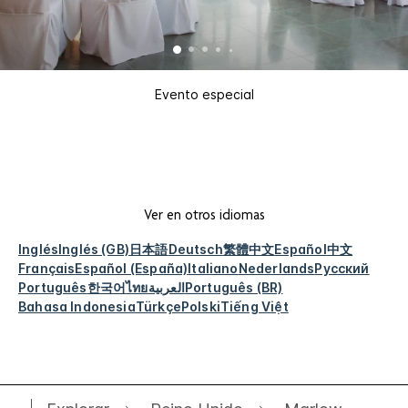
Evento especial
Ver en otros idiomas
Inglés
Inglés (GB)
日本語
Deutsch
繁體中文
Español
中文
Français
Español (España)
Italiano
Nederlands
Русский
Português
한국어
ไทย
العربية
Português (BR)
Bahasa Indonesia
Türkçe
Polski
Tiếng Việt