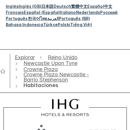
Inglés
Inglés (GB)
日本語
Deutsch
繁體中文
Español
中文
Français
Español (España)
Italiano
Nederlands
Русский
Português
한국어
ไทย
العربية
Português (BR)
Bahasa Indonesia
Türkçe
Polski
Tiếng Việt
Explorar
Reino Unido
Newcastle Upon Tyne
Crowne Plaza
Crowne Plaza Newcastle -
Barrio Stephenson
Habitaciones