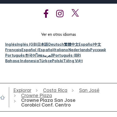
Ver en otros idiomas
Inglés
Inglés (GB)
日本語
Deutsch
繁體中文
Español
中文
Français
Español (España)
Italiano
Nederlands
Русский
Português
한국어
ไทย
العربية
Português (BR)
Bahasa Indonesia
Türkçe
Polski
Tiếng Việt
Explorar
Costa Rica
San José
Crowne Plaza
Crowne Plaza San Jose
Corobici Conf. Centro