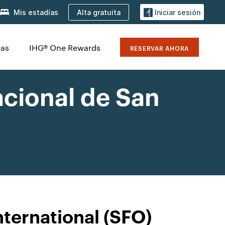
Alta gratuita
Mis estadías
Iniciar sesión
cas
IHG® One Rewards
RESERVAR AHORA
acional de San
nternational (SFO)