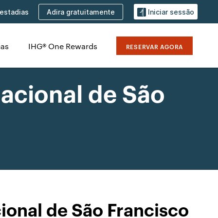
Adira gratuitamente
estadias
Iniciar sessão
cas
IHG® One Rewards
RESERVAR AGORA
acional de São
ional de São Francisco