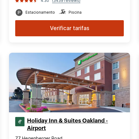
4.30
(3439 reviews)
Estacionamento
Piscina
Verificar tarifas
Holiday Inn & Suites Oakland -
Airport
77 Hegenberger Road