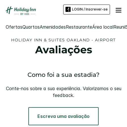
LOGIN / Inscrever-se
Ofertas
Quartos
Amenidades
Restaurante
Área local
Reuni
HOLIDAY INN & SUITES
OAKLAND - AIRPORT
Avaliações
Como foi a sua estadia?
Conte-nos sobre a sua experiência. Valorizamos o seu
feedback.
Escreva uma avaliação