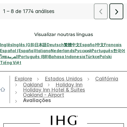
Visualizar noutras línguas
Inglês
Inglês (GB)
日本語
Deutsch
繁體中文
Español
中文
Français
Español (España)
Italiano
Nederlands
Русский
Português
한국어
ไทย
العربية
Português (BR)
Bahasa Indonesia
Türkçe
Polski
Tiếng Việt
Explore
Estados Unidos
Califórnia
Oakland
Holiday Inn
Holiday Inn Hotel & Suites
Oakland - Airport
Avaliações