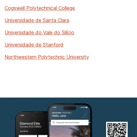
Cogswell Polytechnical College
Universidade de Santa Clara
Universidade do Vale do Silício
Universidade de Stanford
Northwestern Polytechnic University