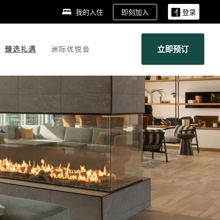
即刻加入
我的入住
登录
立即预订
臻选礼遇
洲际优悦会