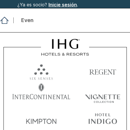
¿Ya es socio?
Inicie sesión
.
Even