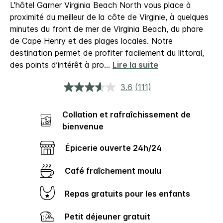
L'hôtel Garner Virginia Beach North vous place à
proximité du meilleur de la côte de Virginie, à quelques
minutes du front de mer de Virginia Beach, du phare
de Cape Henry et des plages locales. Notre
destination permet de profiter facilement du littoral,
des points d’intérêt à pro
...
Lire la suite
3.6
(111)
Lire
111
avis.
Collation et rafraîchissement de
Lien
sur
bienvenue
la
même
page.
Épicerie ouverte 24h/​24
Café fraîchement moulu
Repas gratuits pour les enfants
Petit déjeuner gratuit