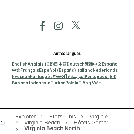
Autres langues
English
Anglais (GB)
日本語
Deutsch
繁體中文
Español
中文
Français
Español (España)
Italiano
Nederlands
Русский
Português
한국어
ไทย
العربية
Português (BR)
Bahasa Indonesia
Türkçe
Polski
Tiếng Việt
Explorer
États-Unis
Virginie
Virginia Beach
Hôtels Garner
Virginia Beach North