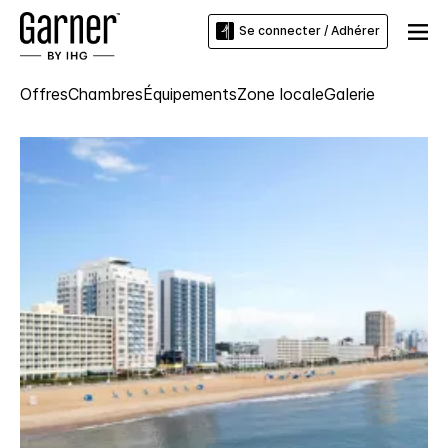
Se connecter / Adhérer
Offres
Chambres
Équipements
Zone locale
Galerie