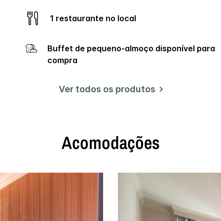
página.
1 restaurante no local
Buffet de pequeno-almoço disponível para
compra
Ver todos os produtos
Acomodações