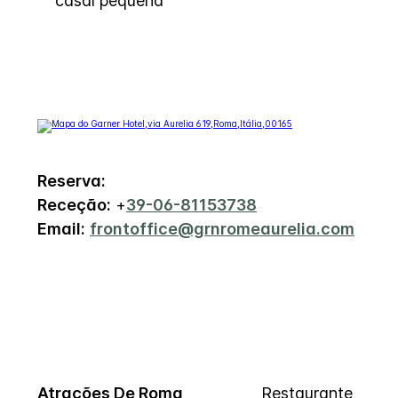
casal pequena
Reserva:
Receção:
+
39-06-81153738
Email:
frontoffice@grnromeaurelia.com
Atrações De Roma
Restaurante