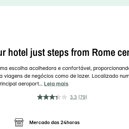
r hotel just steps from Rome ce
ma escolha acolhedora e confortável, proporcionando
a viagens de negócios como de lazer.
Localizado numa
incipal aeroport
...
Leia mais
3.3
(79)
Leu
79
análises.
Link
para
a
Mercado das 24horas
mesma