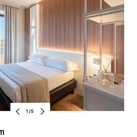
1/5
um