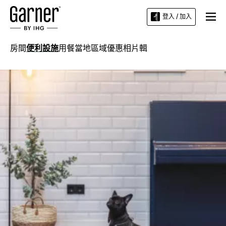
登入 / 加入
房間
便利設施
用餐
當地區域
優惠
相片輯