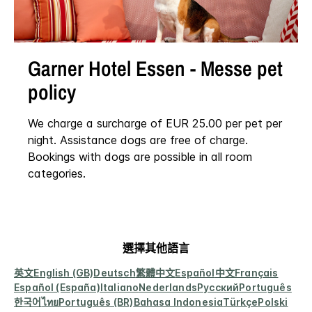
Garner Hotel
Essen - Messe
pet
policy
We charge a surcharge of EUR 25.00 per pet per
night. Assistance dogs are free of charge.
Bookings with dogs are possible in all room
categories.
選擇其他語言
英文
English (GB)
Deutsch
繁體中文
Español
中文
Français
Español (España)
Italiano
Nederlands
Русский
Português
한국어
ไทย
Português (BR)
Bahasa Indonesia
Türkçe
Polski