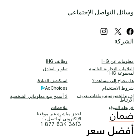
وسائل التواصل الإجتماعي
الشركة
معلومات عن IHG
وظائف IHG
العلامات التجارية العالمية
تطوير الفنادق
لمجموعة IHG
هل تحتاج إلى مساعدة؟
استكشف الفنادق
شروط الاستخدام
AdChoices
إدارة الخصوصية وملفات تعريف
لا أسمح ببيع معلوماتي الشخصية
الارتباط
خريطة الموقع
ملاحظات
احجز مباشرة عبر موقعنا
الإلكتروني أو اتصل بـ:
1 877 834 3613