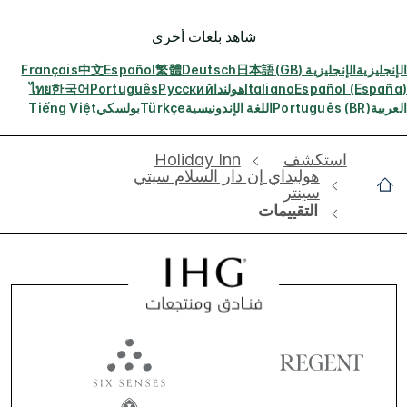
شاهد بلغات أخرى
الإنجليزية
الإنجليزية (GB)
日本語
Deutsch
繁體
Español
中文
Français
Español (España)
Italiano
هولندا
Русский
Português
한국어
ไทย
العربية
Português (BR)
اللغة الإندونيسية
Türkçe
بولسكي
Tiếng Việt
استكشف
Holiday Inn
هوليداي إن دار السلام سيتي
سينتر
التقييمات