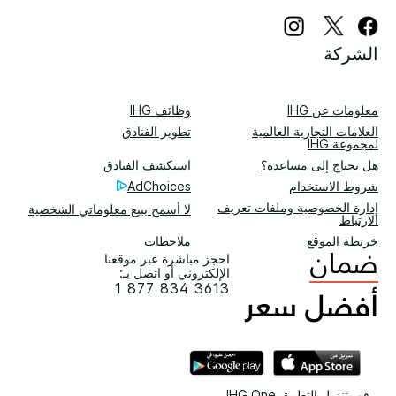
الشركة
معلومات عن IHG
وظائف IHG
العلامات التجارية العالمية
تطوير الفنادق
لمجموعة IHG
هل تحتاج إلى مساعدة؟
استكشف الفنادق
شروط الاستخدام
AdChoices
إدارة الخصوصية وملفات تعريف
لا أسمح ببيع معلوماتي الشخصية
الارتباط
خريطة الموقع
ملاحظات
احجز مباشرة عبر موقعنا
الإلكتروني أو اتصل بـ:
1 877 834 3613
قم بتنزيل التطبيق IHG One