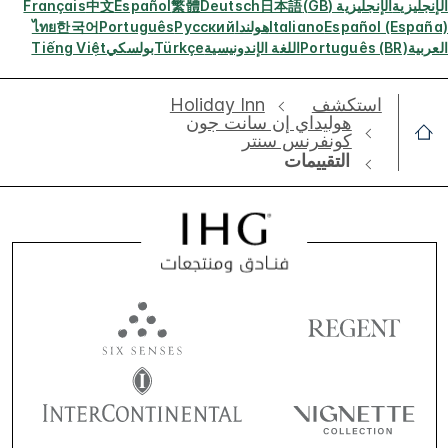
الإنجليزية
الإنجليزية (GB)
日本語
Deutsch
繁體
Español
中文
Français
Español (España)
Italiano
هولندا
Русский
Português
한국어
ไทย
العربية
Português (BR)
اللغة الإندونيسية
Türkçe
بولسكي
Tiếng Việt
استكشف
Holiday Inn
هوليداي إن سانت جون
كونفرنس سنتر
التقييمات