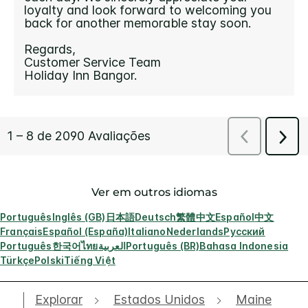
Ver em outros idiomas
Português
Inglês (GB)
日本語
Deutsch
繁體中文
Español
中文
Français
Español (España)
Italiano
Nederlands
Русский
Português
한국어
ไทย
العربية
Português (BR)
Bahasa Indonesia
Türkçe
Polski
Tiếng Việt
Explorar
Estados Unidos
Maine