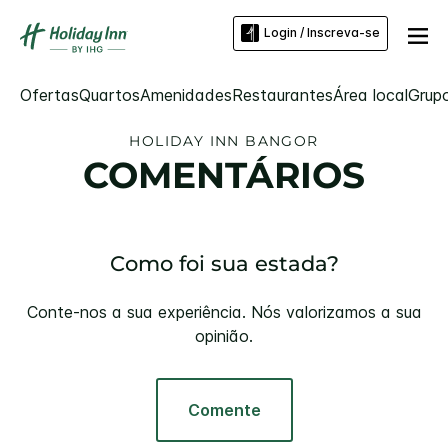
Login / Inscreva-se
Ofertas
Quartos
Amenidades
Restaurantes
Área local
Grup
HOLIDAY INN
BANGOR
COMENTÁRIOS
Como foi sua estada?
Conte-nos a sua experiência. Nós valorizamos a sua
opinião.
Comente