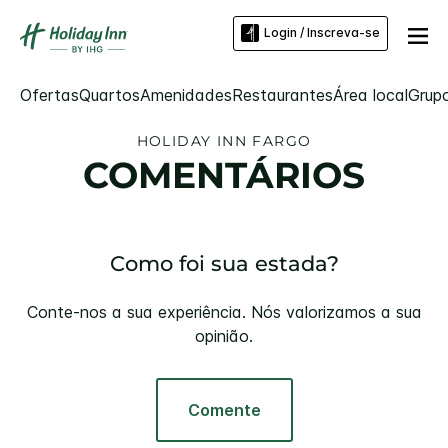
Login / Inscreva-se
Ofertas
Quartos
Amenidades
Restaurantes
Área local
Grup
HOLIDAY INN
FARGO
COMENTÁRIOS
Como foi sua estada?
Conte-nos a sua experiência. Nós valorizamos a sua
opinião.
Comente