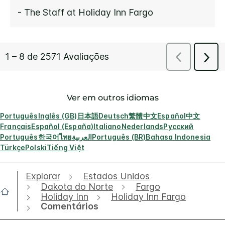
Ver em outros idiomas
Português
Inglês (GB)
日本語
Deutsch
繁體中文
Español
中文
Français
Español (España)
Italiano
Nederlands
Русский
Português
한국어
ไทย
العربية
Português (BR)
Bahasa Indonesia
Türkçe
Polski
Tiếng Việt
Explorar
Estados Unidos
Dakota do Norte
Fargo
Holiday Inn
Holiday Inn Fargo
Comentários