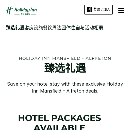
登录 / 加入
臻选礼遇
客房
设施
餐饮
周边
团体住宿与活动
相册
HOLIDAY INN
MANSFIELD - ALFRETON
臻选礼遇
Save on your hotel stay with these exclusive
Holiday
Inn
Mansfield - Alfreton
deals.
HOTEL PACKAGES
AVAILABLE