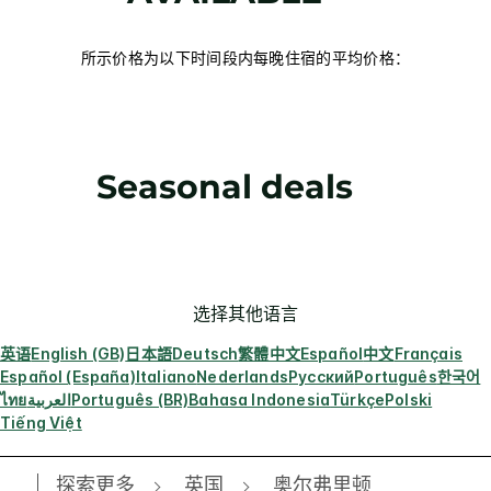
所示价格为以下时间段内每晚住宿的平均价格：
Seasonal deals
选择其他语言
英语
English (GB)
日本語
Deutsch
繁體中文
Español
中文
Français
Español (España)
Italiano
Nederlands
Русский
Português
한국어
ไทย
العربية
Português (BR)
Bahasa Indonesia
Türkçe
Polski
Tiếng Việt
探索更多
英国
奥尔弗里顿