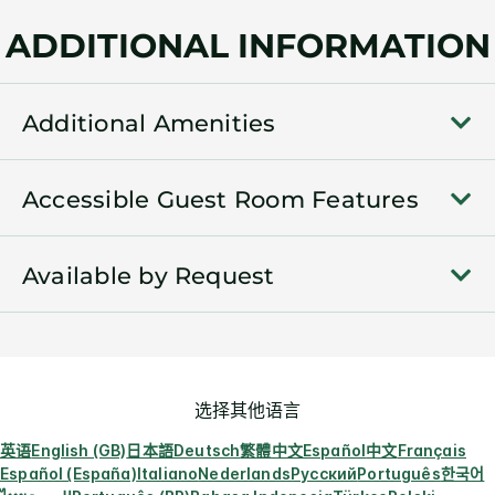
ADDITIONAL INFORMATION
Additional Amenities
Accessible Guest Room Features
Available by Request
选择其他语言
英语
English (GB)
日本語
Deutsch
繁體中文
Español
中文
Français
Español (España)
Italiano
Nederlands
Русский
Português
한국어