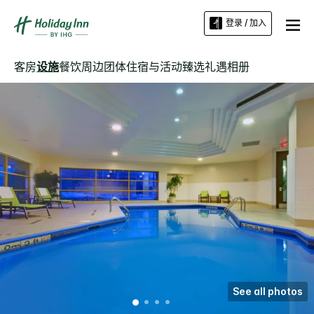
登录 / 加入
客房
设施
餐饮
周边
团体住宿与活动
臻选礼遇
相册
See all photos