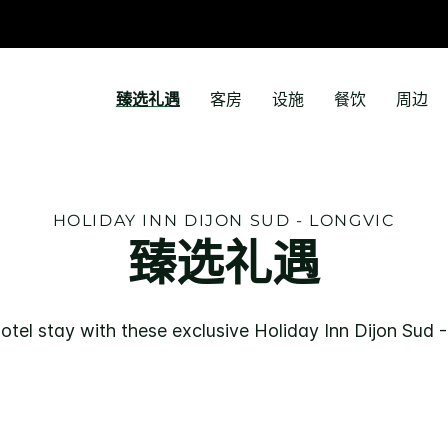
臻选礼遇
客房
设施
餐饮
周边
HOLIDAY INN
DIJON SUD - LONGVIC
臻选礼遇
otel stay with these exclusive
Holiday Inn
Dijon Sud 