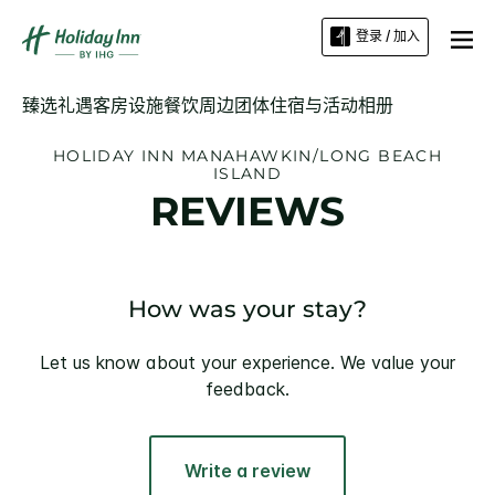
登录 / 加入
臻选礼遇
客房
设施
餐饮
周边
团体住宿与活动
相册
HOLIDAY INN
MANAHAWKIN/LONG BEACH
ISLAND
REVIEWS
How was your stay?
Let us know about your experience. We value your
feedback.
Write a review