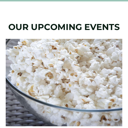
OUR UPCOMING EVENTS
Slide
1
of
1