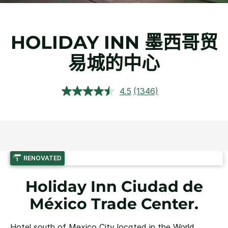
HOLIDAY INN
墨西哥贸
易城的中心
4.5
(1346)
阅
读
1346
条
评
论.
同
一
RENOVATED
页
面
链
Holiday Inn Ciudad de
接。
México Trade Center.
Hotel south of Mexico City located in the World