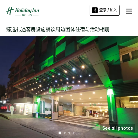
登录 / 加入
臻选礼遇
客房
设施
餐饮
周边
团体住宿与活动
相册
See all photos