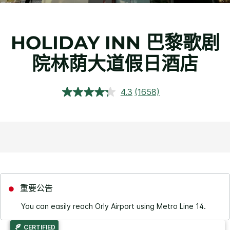
HOLIDAY INN
巴黎歌剧
院林荫大道假日酒店
4.3
(1658)
阅
读
1658
条
评
论.
同
一
页
面
链
接。
重要公告
You can easily reach Orly Airport using Metro Line 14.
CERTIFIED