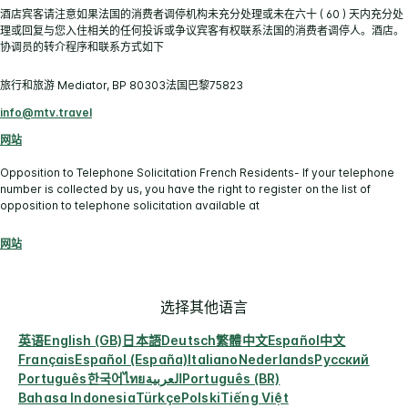
酒店宾客请注意如果法国的消费者调停机构未充分处理或未在六十 ( 60 ) 天内充分处
理或回复与您入住相关的任何投诉或争议宾客有权联系法国的消费者调停人。酒店。
协调员的转介程序和联系方式如下
旅行和旅游 Mediator, BP 80303法国巴黎75823
info@mtv.travel
网站
Opposition to Telephone Solicitation French Residents- If your telephone
number is collected by us, you have the right to register on the list of
opposition to telephone solicitation available at
网站
选择其他语言
英语
English (GB)
日本語
Deutsch
繁體中文
Español
中文
Français
Español (España)
Italiano
Nederlands
Русский
Português
한국어
ไทย
العربية
Português (BR)
Bahasa Indonesia
Türkçe
Polski
Tiếng Việt