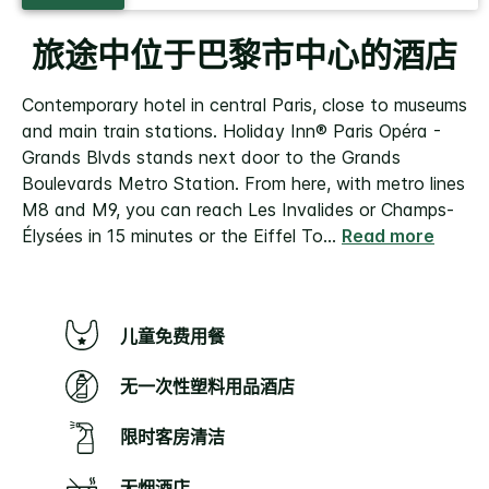
旅途中位于巴黎市中心的酒店
Contemporary hotel in central Paris, close to museums
and main train stations. Holiday Inn® Paris Opéra -
Grands Blvds stands next door to the Grands
Boulevards Metro Station. From here, with metro lines
M8 and M9, you can reach Les Invalides or Champs-
Élysées in 15 minutes or the Eiffel To
...
Read more
儿童免费用餐
无一次性塑料用品酒店
限时客房清洁
无烟酒店