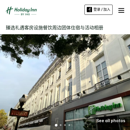
登录 / 加入
臻选礼遇
客房
设施
餐饮
周边
团体住宿与活动
相册
See all photos