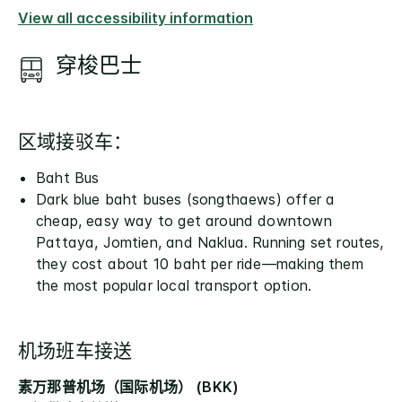
View all accessibility information
穿梭巴士
区域接驳车：
Baht Bus
Dark blue baht buses (songthaews) offer a
cheap, easy way to get around downtown
Pattaya, Jomtien, and Naklua. Running set routes,
they cost about 10 baht per ride—making them
the most popular local transport option.
机场班车接送
素万那普机场（国际机场） (BKK)