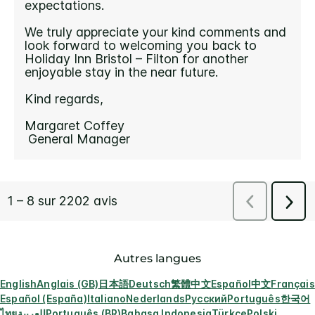
Autres langues
English
Anglais (GB)
日本語
Deutsch
繁體中文
Español
中文
Français
Español (España)
Italiano
Nederlands
Русский
Português
한국어
ไทย
العربية
Português (BR)
Bahasa Indonesia
Türkçe
Polski