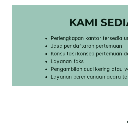
KAMI SED
Perlengkapan kantor tersedia 
Jasa pendaftaran pertemuan
Konsultasi konsep pertemuan da
Layanan faks
Pengambilan cuci kering atau va
Layanan perencanaan acara ter