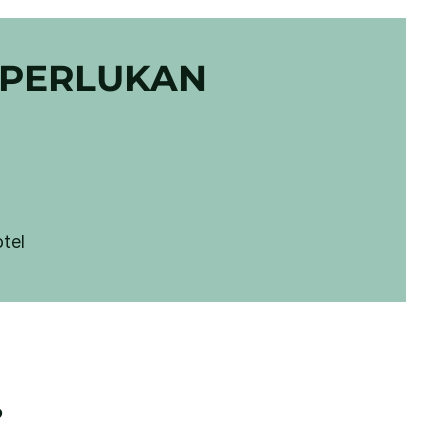
 PERLUKAN
otel
?