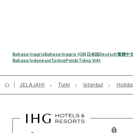
Bahasa Inggris
Bahasa Inggris (GB)
日本語
Deutsch
繁體中
Bahasa Indonesia
Türkçe
Polski
Tiếng Việt
JELAJAHI
Turki
Istanbul
Holida