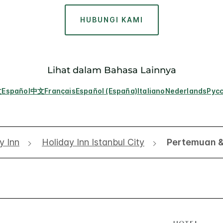
HUBUNGI KAMI
Lihat dalam Bahasa Lainnya
文
Español
中文
Français
Español (España)
Italiano
Nederlands
Рус
y Inn
Holiday Inn Istanbul City
Pertemuan &