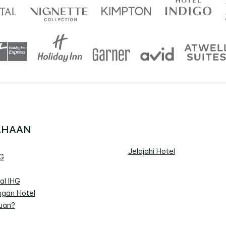
AHAAN
Jelajahi Hotel
G
al IHG
gan Hotel
uan?