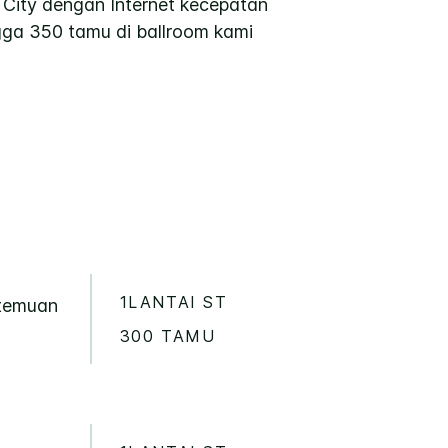
l City dengan Internet kecepatan
gga 350 tamu di ballroom kami
1LANTAI ST
rtemuan
300 TAMU