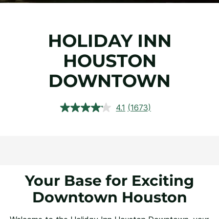
HOLIDAY INN
HOUSTON
DOWNTOWN
4.1
(1673)
Leggi
1673
recensioni.
Stesso
link
alla
pagina.
Your Base for Exciting
Downtown Houston