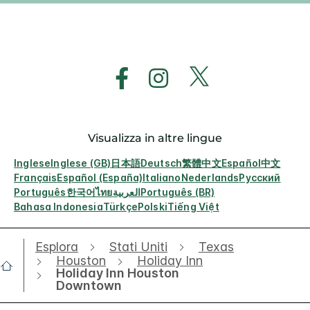
Visualizza in altre lingue
Inglese
Inglese (GB)
日本語
Deutsch
繁體中文
Español
中文
Français
Español (España)
Italiano
Nederlands
Русский
Português
한국어
ไทย
العربية
Português (BR)
Bahasa Indonesia
Türkçe
Polski
Tiếng Việt
Esplora
Stati Uniti
Texas
Houston
Holiday Inn
Holiday Inn Houston
Downtown