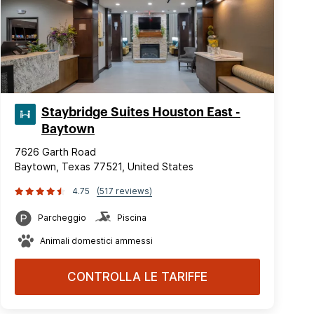
Staybridge Suites Houston East -
Baytown
7626 Garth Road
Baytown, Texas 77521, United States
4.75
(517 reviews)
Parcheggio
Piscina
Animali domestici ammessi
CONTROLLA LE TARIFFE