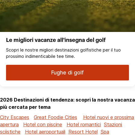
Le migliori vacanze all'insegna del golf
Scopri le nostre migliori destinazioni golfistiche per il tuo
prossimo indimenticabile tee time.
Fughe di golf
2026 Destinazioni di tendenza: scopri la nostra vacanza
più cercata per tema
City Escapes
Great Foodie Cities
Hotel nuovi e prossima
apertura
Hotel con piscine
Hotel romantici
Stazioni
sciistiche
Hotel aeroportuali
Resort Hotel
Spa