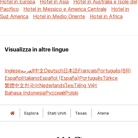
Hotel in Europa
Hotel in Asia
Hotel in Australia e Isole del
Pacifico
Hotel in Messico e America Centrale
Hotel in
Sud America
Hotel in Medio Oriente
Hotel in Africa
Visualizza in altre lingue
Inglese
العربية
中文
Deutsch
日本語
Français
Português(BR)
Español
Italiano
Español (España)
Português
Türkçe
繁體中文
한국어
Nederlands
ไทย
Tiếng Việt
Bahasa Indonesia
Русский
Polski
Esplora
Stati Uniti
Texas
Atene