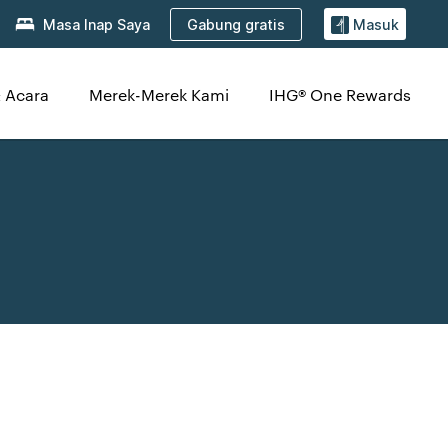
Gabung gratis
Masa Inap Saya
Masuk
 Acara
Merek-Merek Kami
IHG® One Rewards