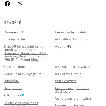
SOCIÉTÉ
Carrières IHG
Découvrir les hôtels
Enseignes IHG
Actualités des hôtels
© 2008 InterContinental
Agent IHG
Hotels Group Service
Company, Broadwater Park,
Denham, Buckinghamshire
UB9 5HR, United Kingdom.
Besoin d'aide?
IHG Business Rewards
Conseils aux voyageurs
IHG Army Hotels
Durabilité
Votre compte
Groupe IHG
Conditions générales
d’adhésion
AdChoices
Conditions d’utilisation
Centre des cookies et
Ne pas vendre mes