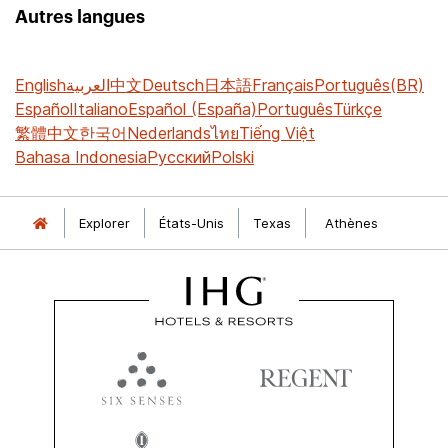
Autres langues
English
العربية
中文
Deutsch
日本語
Français
Português(BR)
Español
Italiano
Español (España)
Português
Türkçe
繁體中文
한국어
Nederlands
ไทย
Tiếng Việt
Bahasa Indonesia
Русский
Polski
Explorer
États-Unis
Texas
Athènes