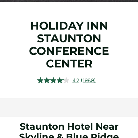
HOLIDAY INN
STAUNTON
CONFERENCE
CENTER
4.2
(1989)
Leggi
1989
recensioni.
Stesso
link
alla
pagina.
Staunton Hotel Near
Skyline & Blue Ridge