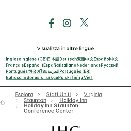
Visualizza in altre lingue
Inglese
Inglese (GB)
日本語
Deutsch
繁體中文
Español
中文
Français
Español (España)
Italiano
Nederlands
Русский
Português
한국어
ไทย
العربية
Português (BR)
Bahasa Indonesia
Türkçe
Polski
Tiếng Việt
Esplora
Stati Uniti
Virginia
Staunton
Holiday Inn
Holiday Inn Staunton
Conference Center