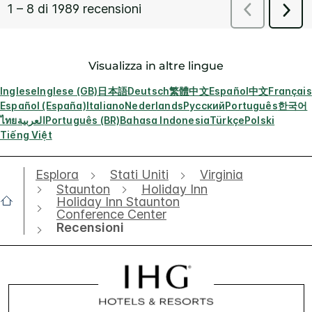
Visualizza in altre lingue
Inglese
Inglese (GB)
日本語
Deutsch
繁體中文
Español
中文
Français
Español (España)
Italiano
Nederlands
Русский
Português
한국어
ไทย
العربية
Português (BR)
Bahasa Indonesia
Türkçe
Polski
Tiếng Việt
Esplora
Stati Uniti
Virginia
Staunton
Holiday Inn
Holiday Inn Staunton
Conference Center
Recensioni