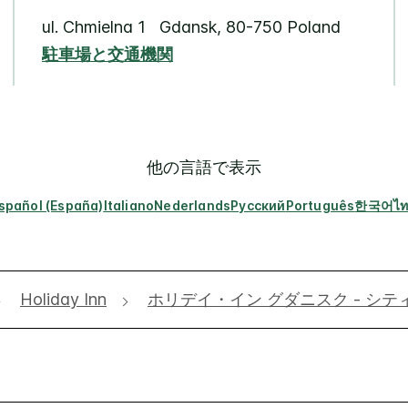
ul. Chmielna 1
Gdansk
,
80-750
Poland
駐車場と交通機関
他の言語で表示
spañol (España)
Italiano
Nederlands
Русский
Português
한국어
ไ
Holiday Inn
ホリデイ・イン グダニスク - シテ