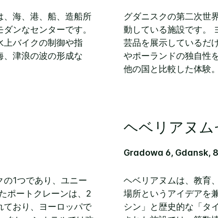
は、海、港、船、造船所
グダニスクの第二次世
モダンなセンターです。
動している施設です。 
水上バイクの制御や指
芸品を展示しているだ
海、津浪の波の形成な
やポーランドの独自性
他の国と比較した体験
ヘベリアヌム
Gradowa 6, Gdansk, 
クの1つであり、ユニー
ヘベリアヌムは、教育
れたポートクレーンは、2
場所というアイデアを兼
れており、ヨーロッパで
シン」と歴史的な「タイ