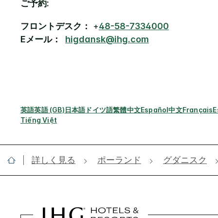
ご予約:
フロントデスク：
+
48-58-7334000
Eメール：
higdansk@ihg.com
英語
英語 (GB)
日本語
ドイツ語
繁體中文
Español
中文
Français
E
Tiếng Việt
詳しく見る
ポーランド
グダニスク