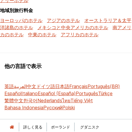
アリーホテル
地域別旅行料金
ヨーロッパのホテル
アジアのホテル
オーストラリア＆太平
洋諸島のホテル
メキシコと中央アメリカのホテル
南アメリ
カのホテル
中東のホテル
アフリカのホテル
他の言語で表示
英語
العربية
中文
ドイツ語
日本語
Français
Português(BR)
Español
Italiano
Español (España)
Português
Türkçe
繁體中文
한국어
Nederlands
ไทย
Tiếng Việt
Bahasa Indonesia
Русский
Polski
詳しく見る
ポーランド
グダニスク