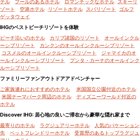
テル
プールのあるホテル
ロマンチックなホテル
スキーリ
ゾート
空港ホテル
リゾートホテル
スパリゾート
ゴルフ
ゲッタウェイ
IHGのベストビーチリゾートを体験
ビーチ沿いのホテル
カリブ諸国のリゾート
オールインクル
ーシブリゾート
カンクンのオールインクルーシブリゾート
コスメルのオールインクルーシブリゾート
ジャマイカのオ
ールインクルーシブリゾート
プンタ・カーナのオールインク
ルーシブリゾート
ファミリーファンアウトドアアドベンチャー
ご家族連れにおすすめのホテル
米国国立公園付近のホテル
米国テーマパーク周辺のホテル
ディズニーワールド付近の
ホテル
Discover IHG: 居心地の良いご滞在から豪華な隠れ家まで
最寄りのホテル
ラグジュアリーホテル
人気のバケーション
先
ペットフレンドリーホテル
受賞歴のあるトップラグジュ