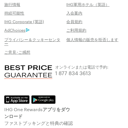
旅行情報
IHG軍用ホテル（英語）
持続可能性
入会案内
IHG Corporate (英語)
会員規約
AdChoices
ご利用規約
プライバシー＆クッキーセンタ
個人情報の販売を拒否します
ー
ご意見･ご感想
オンラインまたは電話で予約:
1 877 834 3613
IHG One Rewardsアプリをダウ
ンロード
ファストブッキングと特典の確認