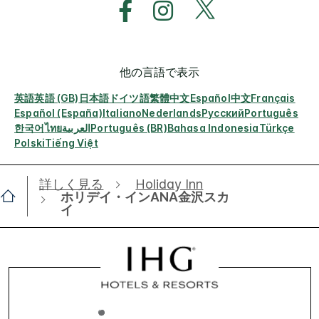
他の言語で表示
英語
英語 (GB)
日本語
ドイツ語
繁體中文
Español
中文
Français
Español (España)
Italiano
Nederlands
Русский
Português
한국어
ไทย
العربية
Português (BR)
Bahasa Indonesia
Türkçe
Polski
Tiếng Việt
詳しく見る
Holiday Inn
ホリデイ・インANA金沢スカ
イ