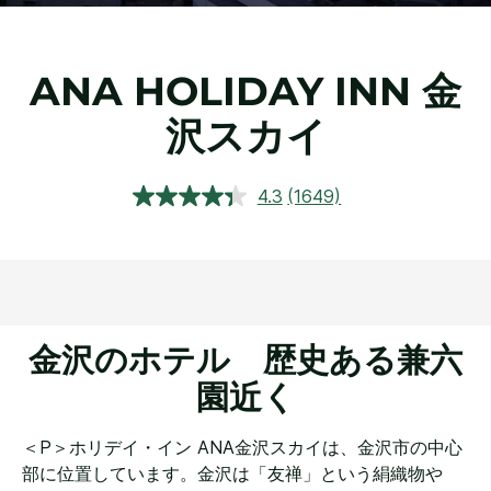
ANA HOLIDAY INN
金
沢スカイ
4.3
(1649)
レ
ビ
ュ
ー
を
読
む.
同
じ
金沢のホテル 歴史ある兼六
ペ
ー
園近く
ジ
の
リ
＜P＞ホリデイ・イン ANA金沢スカイは、金沢市の中心
ン
ク。
部に位置しています。金沢は「友禅」という絹織物や